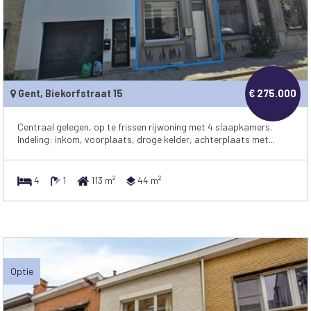
Gent, Biekorfstraat 15
€ 275.000
Centraal gelegen, op te frissen rijwoning met 4 slaapkamers.
Indeling: inkom, voorplaats, droge kelder, achterplaats met...
4
1
113 m²
44 m²
Optie