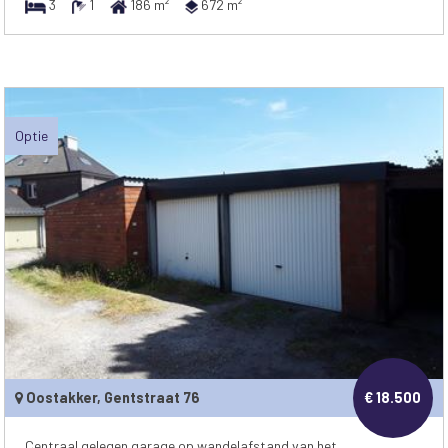
3
1
186 m²
672 m²
Optie
Oostakker, Gentstraat 76
€ 18.500
Centraal gelegen garage op wandelafstand van het