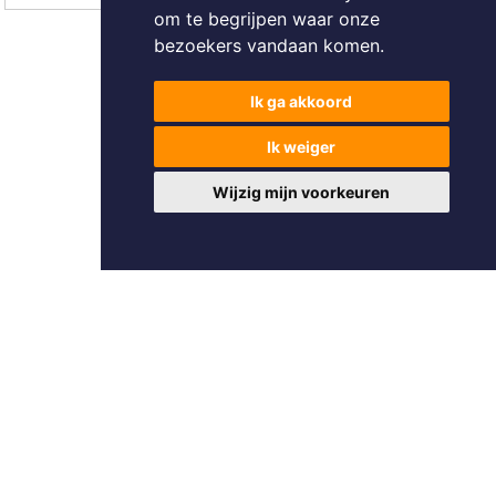
om te begrijpen waar onze
bezoekers vandaan komen.
1
2
3
>>
>|
Ik ga akkoord
Pagina 1 van 3 [36 zoekertjes]
Ik weiger
Wijzig mijn voorkeuren