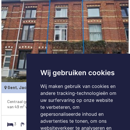
Wij gebruiken cookies
Wij maken gebruik van cookies en
Gent, Jacob van Maerlantstraat 24
€ 310.000
andere tracking-technologieën om
uw surfervaring op onze website
Centraal gelegen, gerenoveerde ééngezinswoning op een perceel
te verbeteren, om
van 49 m² vlakbij het stadscentrum. Indeling: inkom, li...
gepersonaliseerde inhoud en
advertenties te tonen, om ons
3
1
110 m²
49 m²
websiteverkeer te analyseren en