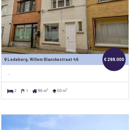
Ledeberg, Willem Blanckestraat 46
€ 299.000
...
2
1
86 m²
50 m²