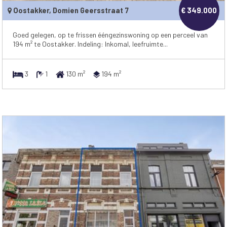
Oostakker, Domien Geersstraat 7
€ 349.000
Goed gelegen, op te frissen ééngezinswoning op een perceel van
194 m² te Oostakker. Indeling: Inkomal, leefruimte...
3
1
130 m²
194 m²