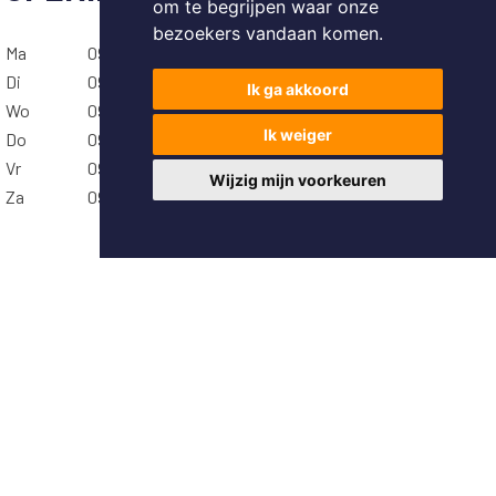
om te begrijpen waar onze
bezoekers vandaan komen.
Ma
09u - 12u
14u - 18u
Di
09u - 12u
14u - 18u
Ik ga akkoord
Wo
09u - 12u
14u - 18u
Ik weiger
Do
09u - 12u
14u - 18u
Vr
09u - 12u
14u - 18u
Wijzig mijn voorkeuren
Za
09u - 12u