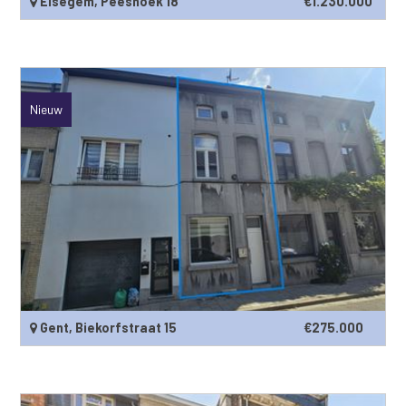
Elsegem, Peeshoek 18
€1.230.000
Nieuw
Gent, Biekorfstraat 15
€275.000