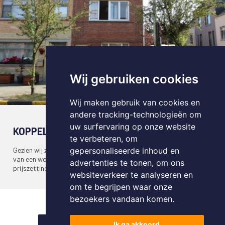
Wij gebruiken cookies
Wij maken gebruik van cookies en
andere tracking-technologieën om
uw surfervaring op onze website
KOPPELWONING VERKOCHT WONDELGEM
te verbeteren, om
Gezien wij zelf moeilijk tijd kunnen vrijmaken voor het verkopen
gepersonaliseerde inhoud en
van een woning schakelde ik Mathias van Pattymo in. Correcte
advertenties te tonen, om ons
prijszetting, snel en betrouwbaar! - Rik & Sophie
websiteverkeer te analyseren en
om te begrijpen waar onze
bezoekers vandaan komen.
|<
<<
1
2
3
4
>>
>|
Ik ga akkoord