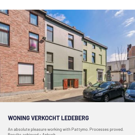
WONING VERKOCHT LEDEBERG
An absolute pleasure working with Pattymo. Processes proved.
Results achieved.- Ankush