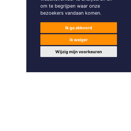
om te begrijpen waar onze
bezoekers vandaan komen.
Ik ga akkoord
Ik weiger
Wijzig mijn voorkeuren
Foto's en tekst copyright © Pattymo
Design en broncode copyright © Omnicasa -
Disclaimer
-
Privacy
Statement
-
Sectorprotocol plaatsbezoeken