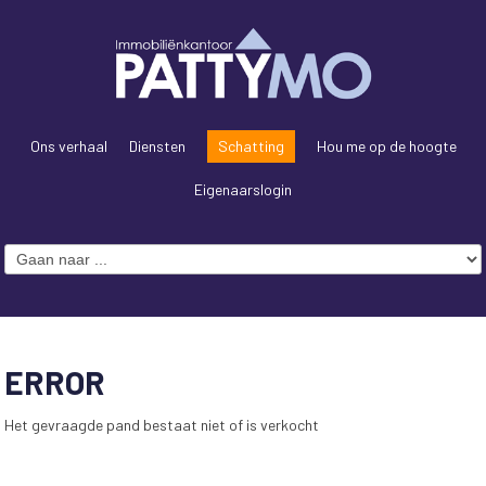
Ons verhaal
Diensten
Schatting
Hou me op de hoogte
Eigenaarslogin
ERROR
Het gevraagde pand bestaat niet of is verkocht