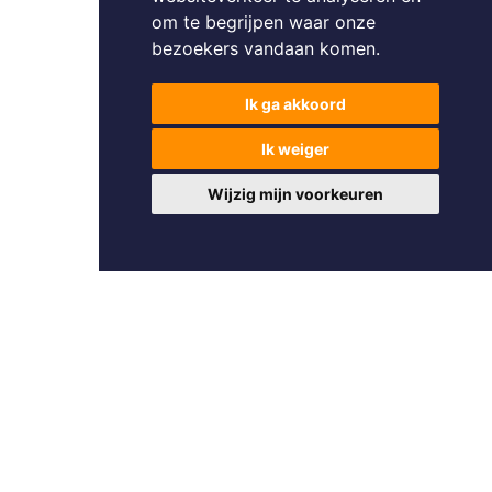
om te begrijpen waar onze
bezoekers vandaan komen.
Ik ga akkoord
Ik weiger
Wijzig mijn voorkeuren
Foto's en tekst copyright © Pattymo
Design en broncode copyright © Omnicasa -
Disclaimer
-
Privacy
Statement
-
Sectorprotocol plaatsbezoeken