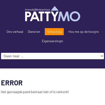
Ons verhaal
Diensten
Schatting
Hou me op de hoogte
Eigenaarslogin
ERROR
Het gevraagde pand bestaat niet of is verkocht